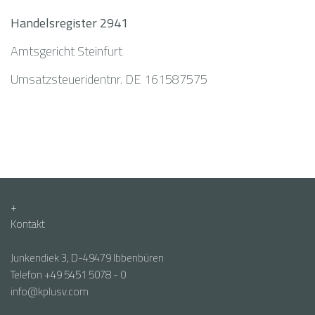
Handelsregister 2941
Amtsgericht Steinfurt
Umsatzsteueridentnr. DE 161587575
+
Kontakt
Junkendiek 3, D-49479 Ibbenbüren
Telefon +49 5451 5078 - 0
info@kplusv.com